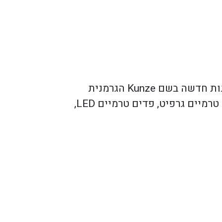
מעוניין במוצר?
השאירו את הפרטים
חברת קורנס הנדסה מכנית גאה להציג נציגות חדשה בשם Kunze הגרמנית
המייצרת פדים טרמיים להולכת חום, פדים טרמיים גרפיט, פדים טרמיים LED,