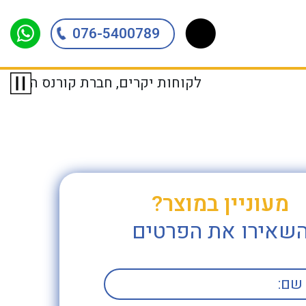
076-5400789
לקוחות יקרים, חברת קורנס הנדסה גאה להכריז שהחל מהתאריך 01/01/2018 היא הסוכנת הרשמית והבלעדית של חברת EMKA בישראל. חברת EMKA מגרמניה, הינה יצרנית עולמית מובילה בתחום פיתוח ואספקת מ
מעוניין במוצר?
שאירו את הפרטים