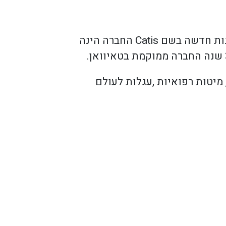
חברת קורנס הנדסה מכנית גאה להציג נציגות חדשה בשם Catis החברה הינה
מיטות רפואיות ,עגלות לעולם